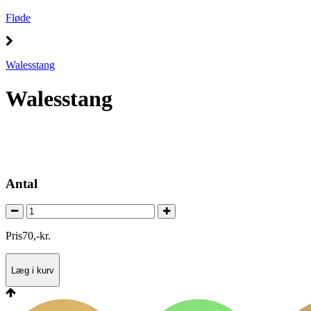
Fløde
Walesstang
Walesstang
Antal
Pris
70
,
-
kr.
Læg i kurv