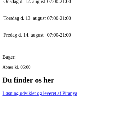
Onsdag d. 12. august
0
7
:
0
0
-
21
:
0
0
Torsdag d. 13. august
0
7
:
0
0
-
21
:
0
0
Fredag d. 14. august
0
7
:
0
0
-
21
:
0
0
Bager:
Åbner kl. 06:00
Du finder os her
Løsning udviklet og leveret af
Piranya