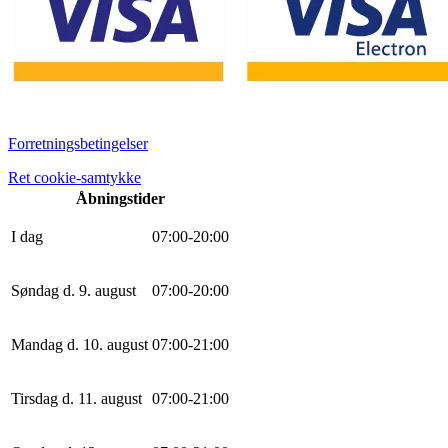
Forretningsbetingelser
Ret cookie-samtykke
Åbningstider
I dag
0
7
:
0
0
-
20
:
0
0
Søndag d. 9. august
0
7
:
0
0
-
20
:
0
0
Mandag d. 10. august
0
7
:
0
0
-
21
:
0
0
Tirsdag d. 11. august
0
7
:
0
0
-
21
:
0
0