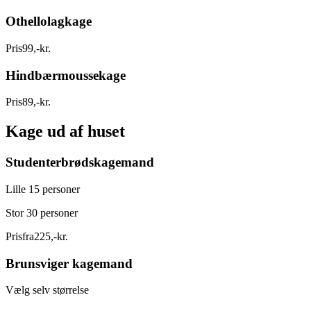
Othellolagkage
Pris
99
,
-
kr.
Hindbærmoussekage
Pris
89
,
-
kr.
Kage ud af huset
Studenterbrødskagemand
Lille 15 personer
Stor 30 personer
Pris
fra
225
,
-
kr.
Brunsviger kagemand
Vælg selv størrelse