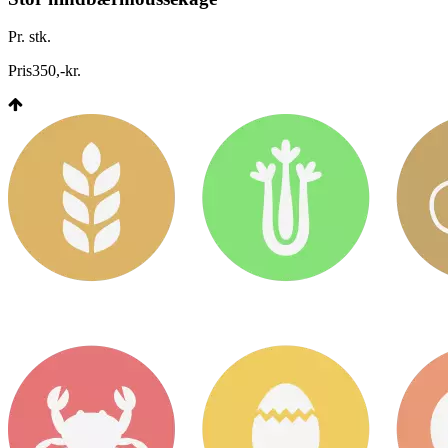
Pr. stk.
Pris
350
,
-
kr.