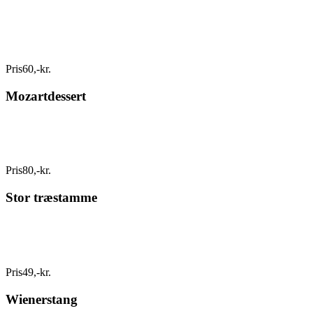
Pris
60
,
-
kr.
Mozartdessert
Pris
80
,
-
kr.
Stor træstamme
Pris
49
,
-
kr.
Wienerstang