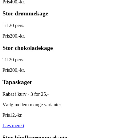
Pris
400
,
-
kr.
Stor drømmekage
Til 20 pers.
Pris
200
,
-
kr.
Stor chokoladekage
Til 20 pers.
Pris
200
,
-
kr.
Tapaskager
Rabat i kurv - 3 for 25,-
Vælg mellem mange varianter
Pris
12
,
-
kr.
Læs mere
i
Stor hindbærmoussekage