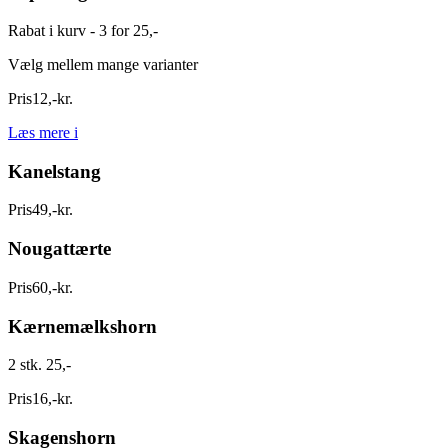
Rabat i kurv - 3 for 25,-
Vælg mellem mange varianter
Pris
12
,
-
kr.
Læs mere
i
Kanelstang
Pris
49
,
-
kr.
Nougattærte
Pris
60
,
-
kr.
Kærnemælkshorn
2 stk. 25,-
Pris
16
,
-
kr.
Skagenshorn