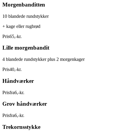
Morgenbanditten
10 blandede rundstykker
+ kage eller rugbrød
Pris
65
,
-
kr.
Lille morgenbandit
4 blandede rundstykker plus 2 morgenkager
Pris
40
,
-
kr.
Håndværker
Pris
fra
6
,
-
kr.
Grov håndværker
Pris
fra
6
,
-
kr.
Trekornsstykke