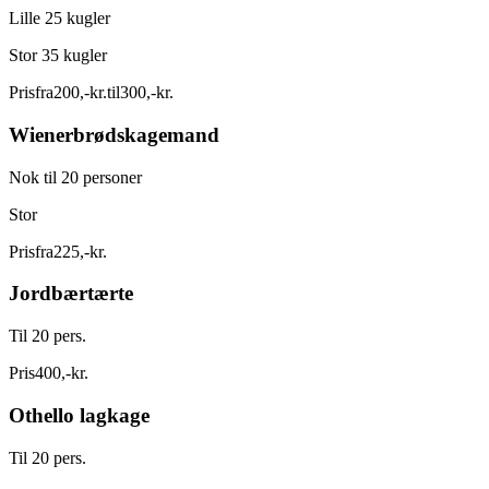
Lille 25 kugler
Stor 35 kugler
Pris
fra
200
,
-
kr.
til
300
,
-
kr.
Wienerbrødskagemand
Nok til 20 personer
Stor
Pris
fra
225
,
-
kr.
Jordbærtærte
Til 20 pers.
Pris
400
,
-
kr.
Othello lagkage
Til 20 pers.