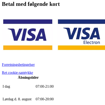
Betal med følgende kort
Forretningsbetingelser
Ret cookie-samtykke
Åbningstider
I dag
0
7
:
0
0
-
21
:
0
0
Lørdag d. 8. august
0
7
:
0
0
-
20
:
0
0