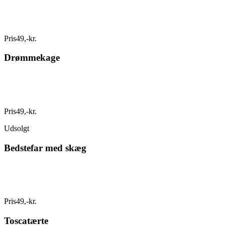
Pris
49
,
-
kr.
Drømmekage
Pris
49
,
-
kr.
Udsolgt
Bedstefar med skæg
Pris
49
,
-
kr.
Toscatærte