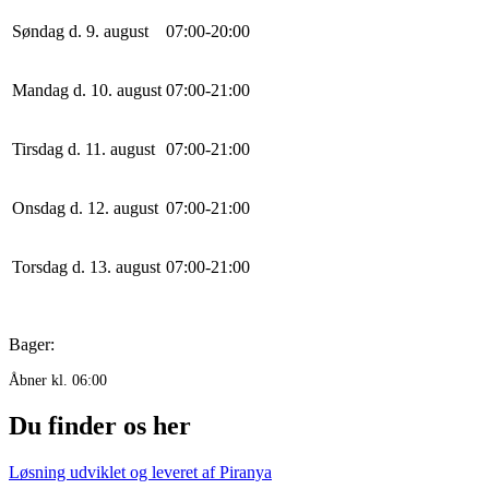
Søndag d. 9. august
0
7
:
0
0
-
20
:
0
0
Mandag d. 10. august
0
7
:
0
0
-
21
:
0
0
Tirsdag d. 11. august
0
7
:
0
0
-
21
:
0
0
Onsdag d. 12. august
0
7
:
0
0
-
21
:
0
0
Torsdag d. 13. august
0
7
:
0
0
-
21
:
0
0
Bager:
Åbner kl. 06:00
Du finder os her
Løsning udviklet og leveret af
Piranya