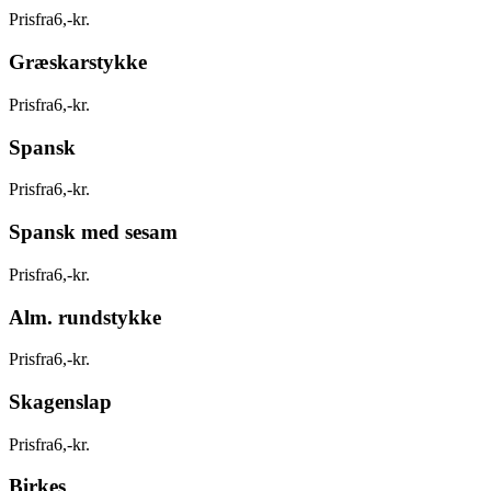
Pris
fra
6
,
-
kr.
Græskarstykke
Pris
fra
6
,
-
kr.
Spansk
Pris
fra
6
,
-
kr.
Spansk med sesam
Pris
fra
6
,
-
kr.
Alm. rundstykke
Pris
fra
6
,
-
kr.
Skagenslap
Pris
fra
6
,
-
kr.
Birkes