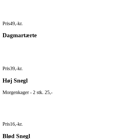
Pris
49
,
-
kr.
Dagmartærte
Pris
39
,
-
kr.
Høj Snegl
Morgenkager - 2 stk. 25,-
Pris
16
,
-
kr.
Blød Snegl