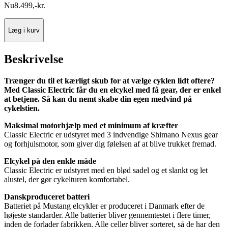
Nu
8.499
,
-
kr.
Læg i kurv
Beskrivelse
Trænger du til et kærligt skub for at vælge cyklen lidt oftere?
Med Classic Electric får du en elcykel med få gear, der er enkel
at betjene. Så kan du nemt skabe din egen medvind på
cykelstien.
Maksimal motorhjælp med et minimum af kræfter
Classic Electric er udstyret med 3 indvendige Shimano Nexus gear
og forhjulsmotor, som giver dig følelsen af at blive trukket fremad.
Elcykel på den enkle måde
Classic Electric er udstyret med en blød sadel og et slankt og let
alustel, der gør cykelturen komfortabel.
Danskproduceret batteri
Batteriet på Mustang elcykler er produceret i Danmark efter de
højeste standarder. Alle batterier bliver gennemtestet i flere timer,
inden de forlader fabrikken. Alle celler bliver sorteret, så de har den