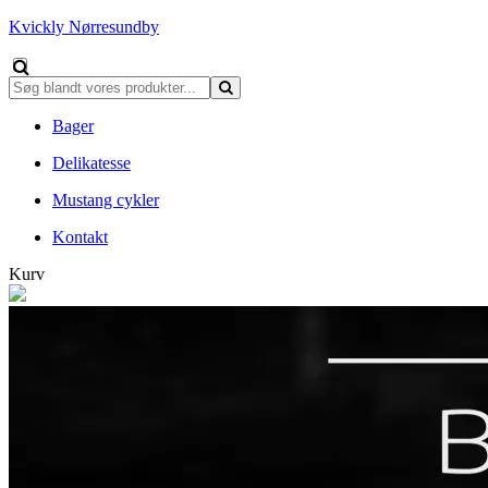
Kvickly Nørresundby
Bager
Delikatesse
Mustang cykler
Kontakt
Kurv