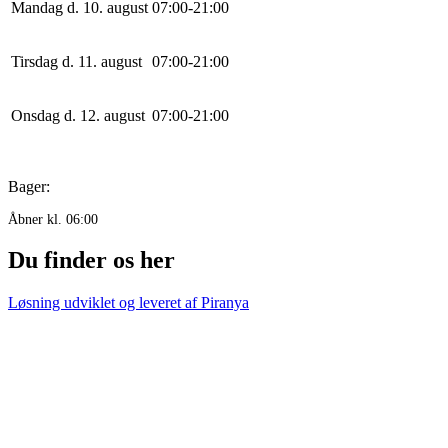
Mandag d. 10. august
0
7
:
0
0
-
21
:
0
0
Tirsdag d. 11. august
0
7
:
0
0
-
21
:
0
0
Onsdag d. 12. august
0
7
:
0
0
-
21
:
0
0
Bager:
Åbner kl. 06:00
Du finder os her
Løsning udviklet og leveret af
Piranya