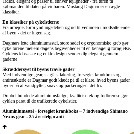
Tidløs, elegant og passer til enhver lejligheder - fra turen til
købmanden til daten på vinbaren. Mustang Dagmar er en ægte
klassiker.
En klassiker på cykelstierne
Fra arbejde, forbi yndlingsdelien og ud til veninden i modsatte ende
af byen - det er ingen sag.
Dagmars lette aluminiumsstel, store sadel og ergonomiske greb gør
cykelturene mellem dagens begivenheder til en behagelig fornøjelse.
Cyklens klassiske og enkle design sender dig elegant gennem
gaderne.
Skræddersyet til byens travle gader
Med indvendige gear, slagfast lakering, forseglet krankboks og
antirustkæde er Dagmar godt klædt på til at klare, hvad byens gader
byder på af vandpytter, snavs og parkeringer i det fri.
Dobbeltbundede aluminiumsfælge, kvalitetsdæk og fodbremse gør
cyklen parat til de trafikerede cykelstier.
Aluminiumsstel - forseglet krankboks – 7 indvendige Shimano
Nexus gear - 25 års stelgaranti