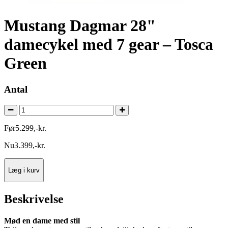
Mustang Dagmar 28"
damecykel med 7 gear – Tosca
Green
Antal
Før
5.299
,
-
kr.
Nu
3.399
,
-
kr.
Læg i kurv
Beskrivelse
Mød en dame med stil