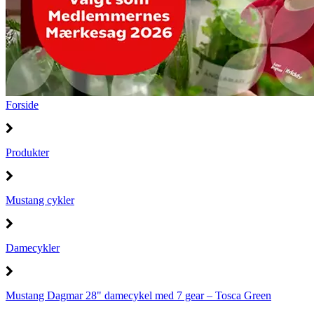
Forside
Produkter
Mustang cykler
Damecykler
Mustang Dagmar 28" damecykel med 7 gear – Tosca Green