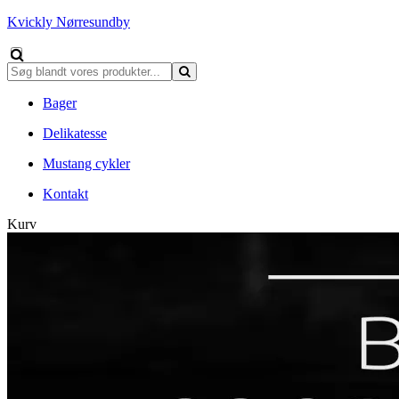
Kvickly Nørresundby
Bager
Delikatesse
Mustang cykler
Kontakt
Kurv