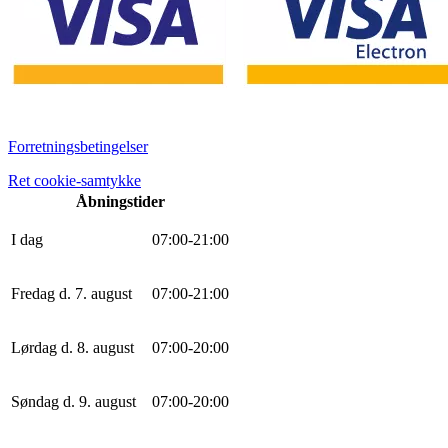
Forretningsbetingelser
Ret cookie-samtykke
Åbningstider
I dag
0
7
:
0
0
-
21
:
0
0
Fredag d. 7. august
0
7
:
0
0
-
21
:
0
0
Lørdag d. 8. august
0
7
:
0
0
-
20
:
0
0
Søndag d. 9. august
0
7
:
0
0
-
20
:
0
0