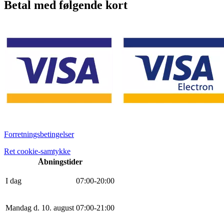
Betal med følgende kort
Forretningsbetingelser
Ret cookie-samtykke
Åbningstider
I dag
0
7
:
0
0
-
20
:
0
0
Mandag d. 10. august
0
7
:
0
0
-
21
:
0
0