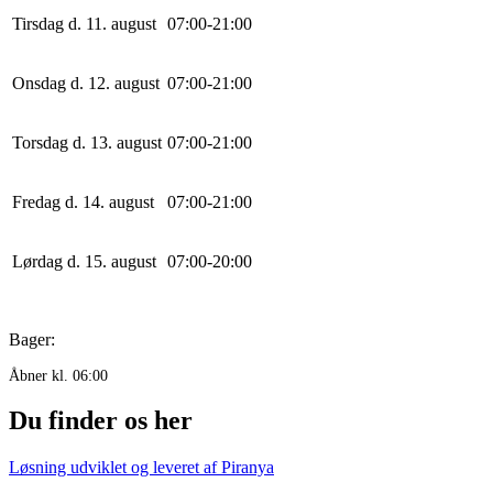
Tirsdag d. 11. august
0
7
:
0
0
-
21
:
0
0
Onsdag d. 12. august
0
7
:
0
0
-
21
:
0
0
Torsdag d. 13. august
0
7
:
0
0
-
21
:
0
0
Fredag d. 14. august
0
7
:
0
0
-
21
:
0
0
Lørdag d. 15. august
0
7
:
0
0
-
20
:
0
0
Bager:
Åbner kl. 06:00
Du finder os her
Løsning udviklet og leveret af
Piranya