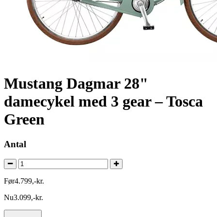
Mustang Dagmar 28"
damecykel med 3 gear – Tosca
Green
Antal
Før
4.799
,
-
kr.
Nu
3.099
,
-
kr.