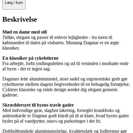
Læg i kurv
Beskrivelse
Mød en dame med stil
Tidløs, elegant og passer til enhver lejligheder - fra turen til
købmanden til daten på vinbaren. Mustang Dagmar er en ægte
klassiker.
En klassiker på cykelstierne
Fra arbejde, forbi yndlingsdelien og ud til veninden i modsatte ende
af byen - det er ingen sag.
Dagmars lette aluminiumsstel, store sadel og ergonomiske greb gør
cykelturene mellem dagens begivenheder til en behagelig fornøjelse.
Cyklens klassiske og enkle design sender dig elegant gennem
gaderne.
Skræddersyet til byens travle gader
Med indvendige gear, slagfast lakering, forseglet krankboks og
antirustkæde er Dagmar godt klædt på til at klare, hvad byens gader
byder på af vandpytter, snavs og parkeringer i det fri.
Dobbeltbundede aluminiumsfælge, kvalitetsdæk og fodbremse gør