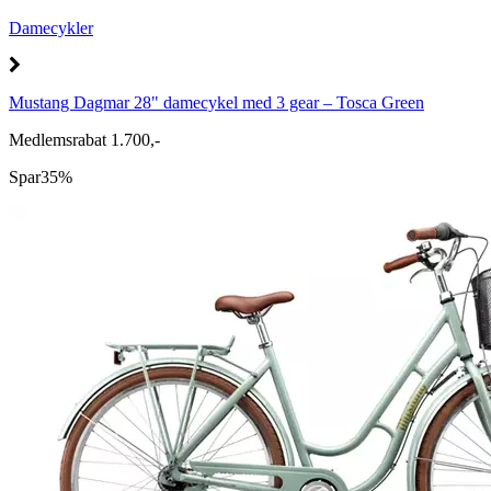
Damecykler
Mustang Dagmar 28" damecykel med 3 gear – Tosca Green
Medlemsrabat 1.700,-
Spar
35%