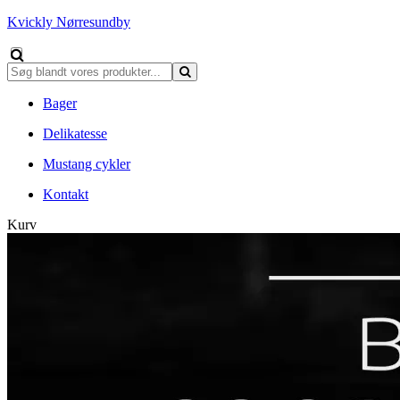
Kvickly Nørresundby
Bager
Delikatesse
Mustang cykler
Kontakt
Kurv