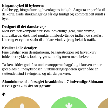
Elegant cykel til byboeren
Cafebesøg, biografture og hverdagens indkøb. Augusta er perfekt til
de korte, flade strækninger og får dig hurtigt og komfortabelt rundt i
byen.
Designet til det danske vejr
Med kvalitetskomponenter som indvendige gear, rullebremse,
antirustkæde, dæk med punkteringsbeskyttende indlæg og slagfast
lakering er cyklen skabt til at klare vind, vejr og hektisk trafik.
Kvalitet i alle detaljer
Fine detaljer som designskærm, bagagestropper og farvet kurv
fuldender cyklens look og gør samtidig turen mere bekvem.
Tasken sidder godt fast under stropperne bagpå og i kurven er der
god plads til indkøbsposen. Stabiliseringsfjederen giver både en
støttende hånd i svingene, og når du parkerer.
Aluminiumsstel - forseglet krankboks – 7 indvendige Shimano
Nexus gear - 25 års stelgaranti