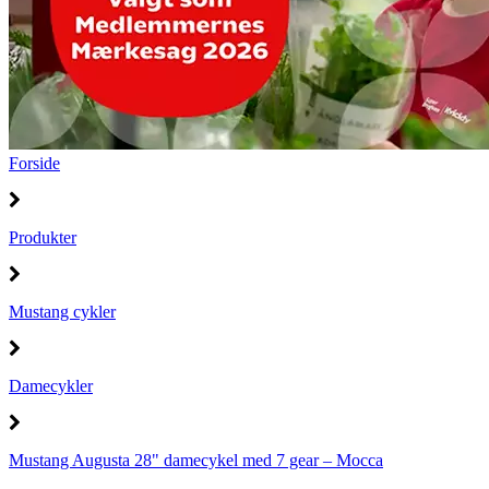
Forside
Produkter
Mustang cykler
Damecykler
Mustang Augusta 28" damecykel med 7 gear – Mocca