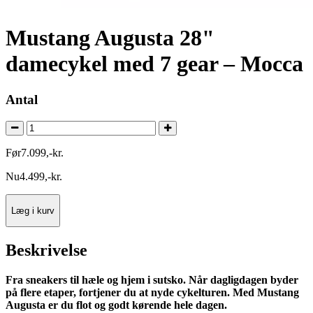
Mustang Augusta 28"
damecykel med 7 gear – Mocca
Antal
Før
7.099
,
-
kr.
Nu
4.499
,
-
kr.
Læg i kurv
Beskrivelse
Fra sneakers til hæle og hjem i sutsko. Når dagligdagen byder
på flere etaper, fortjener du at nyde cykelturen. Med Mustang
Augusta er du flot og godt kørende hele dagen.