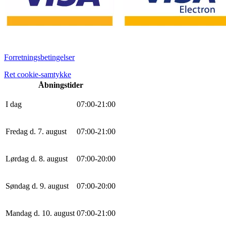
Forretningsbetingelser
Ret cookie-samtykke
Åbningstider
I dag
0
7
:
0
0
-
21
:
0
0
Fredag d. 7. august
0
7
:
0
0
-
21
:
0
0
Lørdag d. 8. august
0
7
:
0
0
-
20
:
0
0
Søndag d. 9. august
0
7
:
0
0
-
20
:
0
0
Mandag d. 10. august
0
7
:
0
0
-
21
:
0
0