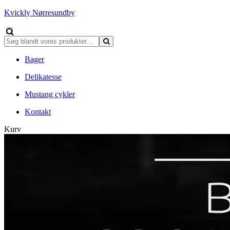
Kvickly Nørresundby
Bager
Delikatesse
Mustang cykler
Kontakt
Kurv