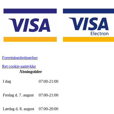
Forretningsbetingelser
Ret cookie-samtykke
Åbningstider
I dag
0
7
:
0
0
-
21
:
0
0
Fredag d. 7. august
0
7
:
0
0
-
21
:
0
0
Lørdag d. 8. august
0
7
:
0
0
-
20
:
0
0