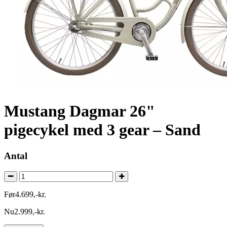
Mustang Dagmar 26"
pigecykel med 3 gear – Sand
Antal
Før
4.699
,
-
kr.
Nu
2.999
,
-
kr.