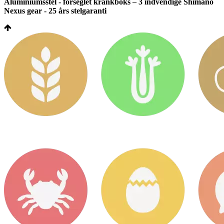
Aluminiumsstel - forseglet krankboks – 3 indvendige Shimano
Nexus gear - 25 års stelgaranti