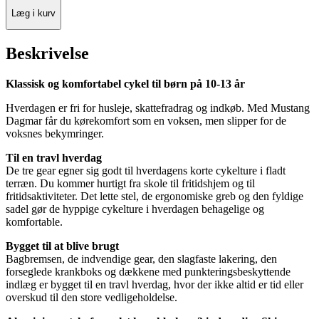
Læg i kurv
Beskrivelse
Klassisk og komfortabel cykel til børn på 10-13 år
Hverdagen er fri for husleje, skattefradrag og indkøb. Med Mustang
Dagmar får du kørekomfort som en voksen, men slipper for de
voksnes bekymringer.
Til en travl hverdag
De tre gear egner sig godt til hverdagens korte cykelture i fladt
terræn. Du kommer hurtigt fra skole til fritidshjem og til
fritidsaktiviteter. Det lette stel, de ergonomiske greb og den fyldige
sadel gør de hyppige cykelture i hverdagen behagelige og
komfortable.
Bygget til at blive brugt
Bagbremsen, de indvendige gear, den slagfaste lakering, den
forseglede krankboks og dækkene med punkteringsbeskyttende
indlæg er bygget til en travl hverdag, hvor der ikke altid er tid eller
overskud til den store vedligeholdelse.