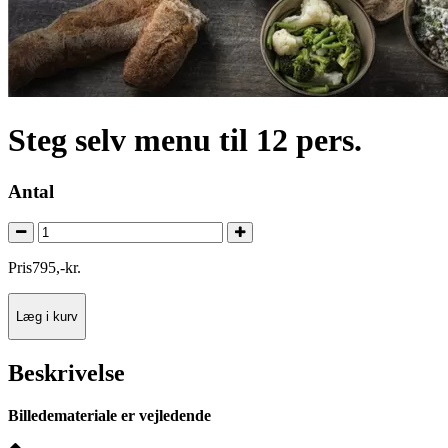
Steg selv menu til 12 pers.
Antal
Pris
795
,
-
kr.
Læg i kurv
Beskrivelse
Billedemateriale er vejledende