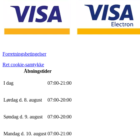
Forretningsbetingelser
Ret cookie-samtykke
Åbningstider
I dag
0
7
:
0
0
-
21
:
0
0
Lørdag d. 8. august
0
7
:
0
0
-
20
:
0
0
Søndag d. 9. august
0
7
:
0
0
-
20
:
0
0
Mandag d. 10. august
0
7
:
0
0
-
21
:
0
0