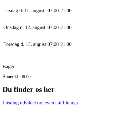
Tirsdag d. 11. august
0
7
:
0
0
-
21
:
0
0
Onsdag d. 12. august
0
7
:
0
0
-
21
:
0
0
Torsdag d. 13. august
0
7
:
0
0
-
21
:
0
0
Bager:
Åbner kl. 06:00
Du finder os her
Løsning udviklet og leveret af
Piranya