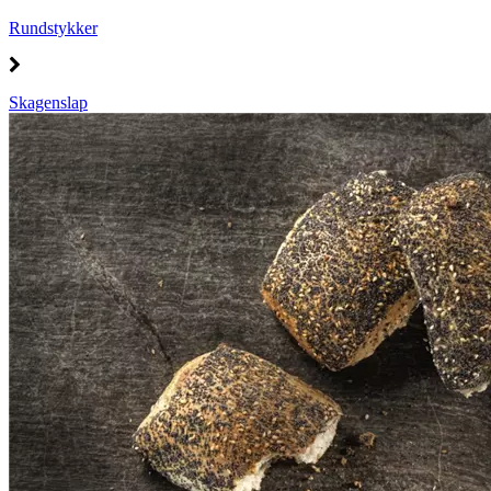
Rundstykker
Skagenslap