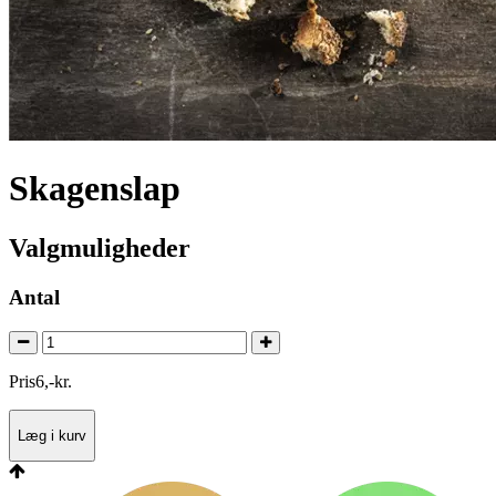
Skagenslap
Valgmuligheder
Antal
Pris
6
,
-
kr.
Læg i kurv