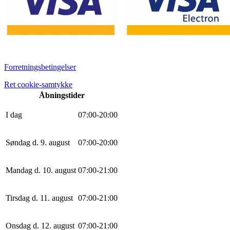
Forretningsbetingelser
Ret cookie-samtykke
Åbningstider
I dag
0
7
:
0
0
-
20
:
0
0
Søndag d. 9. august
0
7
:
0
0
-
20
:
0
0
Mandag d. 10. august
0
7
:
0
0
-
21
:
0
0
Tirsdag d. 11. august
0
7
:
0
0
-
21
:
0
0
Onsdag d. 12. august
0
7
:
0
0
-
21
:
0
0