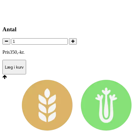
Antal
Pris
350
,
-
kr.
Læg i kurv