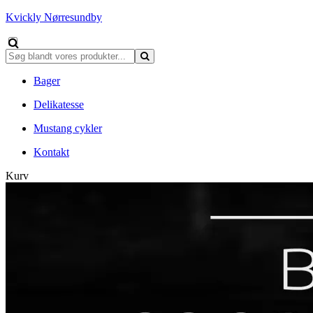
Kvickly Nørresundby
Bager
Delikatesse
Mustang cykler
Kontakt
Kurv