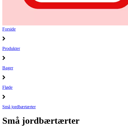
Forside
Produkter
Bager
Fløde
Små jordbærtærter
Små jordbærtærter