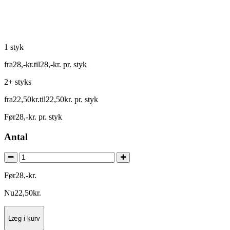
1 styk
fra
28
,
-
kr.
til
28
,
-
kr.
pr. styk
2+ styks
fra
22
,
50
kr.
til
22
,
50
kr.
pr. styk
Før
28
,
-
kr.
pr. styk
Antal
Før
28
,
-
kr.
Nu
22
,
50
kr.
Læg i kurv