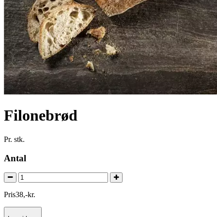
Filonebrød
Pr. stk.
Antal
Pris
38
,
-
kr.