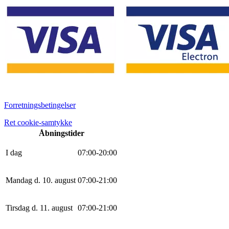
Forretningsbetingelser
Ret cookie-samtykke
Åbningstider
I dag
0
7
:
0
0
-
20
:
0
0
Mandag d. 10. august
0
7
:
0
0
-
21
:
0
0
Tirsdag d. 11. august
0
7
:
0
0
-
21
:
0
0