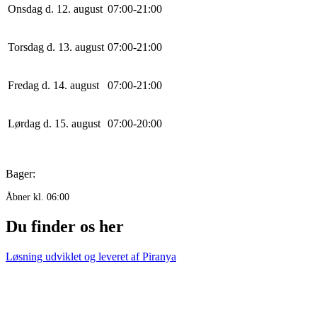
Onsdag d. 12. august
0
7
:
0
0
-
21
:
0
0
Torsdag d. 13. august
0
7
:
0
0
-
21
:
0
0
Fredag d. 14. august
0
7
:
0
0
-
21
:
0
0
Lørdag d. 15. august
0
7
:
0
0
-
20
:
0
0
Bager:
Åbner kl. 06:00
Du finder os her
Løsning udviklet og leveret af
Piranya