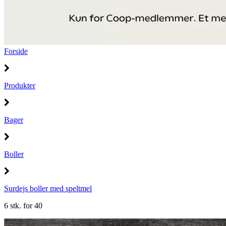
Forside
Produkter
Bager
Boller
Surdejs boller med speltmel
6 stk. for 40