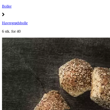
Boller
Havregrødsbolle
6 stk. for 40