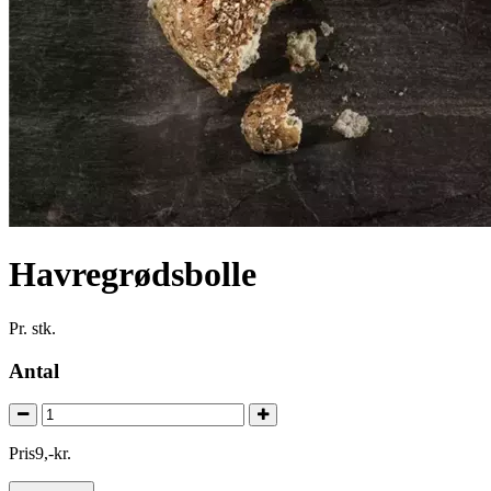
Havregrødsbolle
Pr. stk.
Antal
Pris
9
,
-
kr.