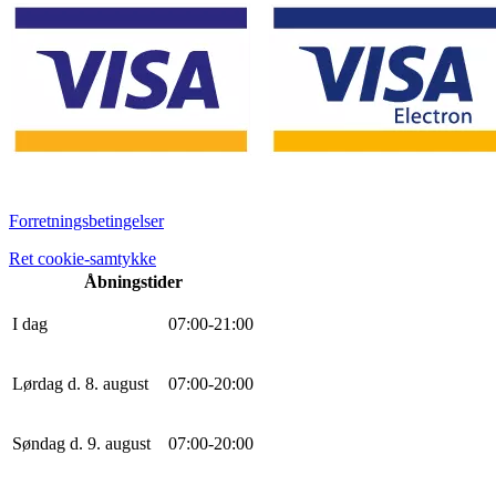
Forretningsbetingelser
Ret cookie-samtykke
Åbningstider
I dag
0
7
:
0
0
-
21
:
0
0
Lørdag d. 8. august
0
7
:
0
0
-
20
:
0
0
Søndag d. 9. august
0
7
:
0
0
-
20
:
0
0