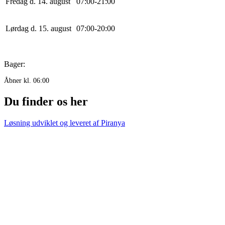
Fredag d. 14. august
0
7
:
0
0
-
21
:
0
0
Lørdag d. 15. august
0
7
:
0
0
-
20
:
0
0
Bager:
Åbner kl. 06:00
Du finder os her
Løsning udviklet og leveret af
Piranya