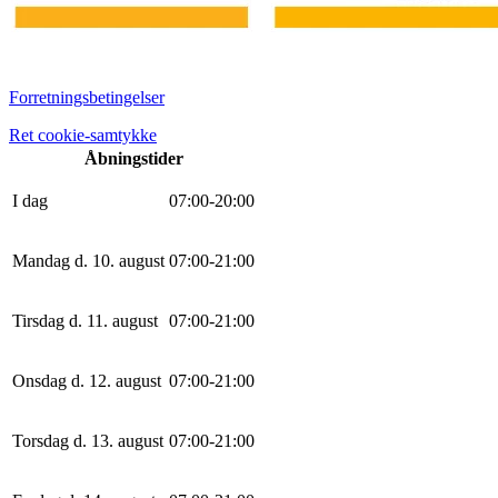
Forretningsbetingelser
Ret cookie-samtykke
Åbningstider
I dag
0
7
:
0
0
-
20
:
0
0
Mandag d. 10. august
0
7
:
0
0
-
21
:
0
0
Tirsdag d. 11. august
0
7
:
0
0
-
21
:
0
0
Onsdag d. 12. august
0
7
:
0
0
-
21
:
0
0
Torsdag d. 13. august
0
7
:
0
0
-
21
:
0
0