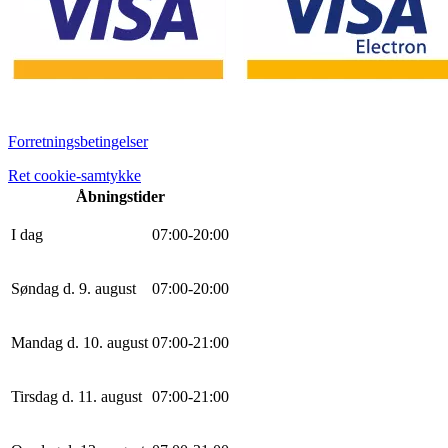
Forretningsbetingelser
Ret cookie-samtykke
Åbningstider
I dag
0
7
:
0
0
-
20
:
0
0
Søndag d. 9. august
0
7
:
0
0
-
20
:
0
0
Mandag d. 10. august
0
7
:
0
0
-
21
:
0
0
Tirsdag d. 11. august
0
7
:
0
0
-
21
:
0
0