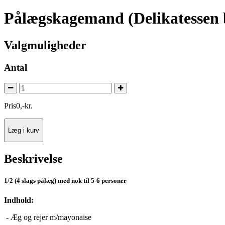
Pålægskagemand (Delikatessen 
Valgmuligheder
Antal
Pris
0
,
-
kr.
Læg i kurv
Beskrivelse
1/2 (4 slags pålæg) med nok til 5-6 personer
Indhold:
- Æg og rejer m/mayonaise