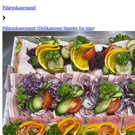
Pålægskagemand
Pålægskagemand (Delikatessen blander for mig)